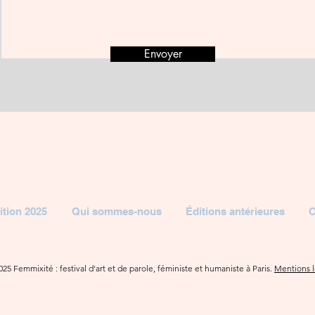
Envoyer
ition 2025
Qui sommes-nous
Éditions antérieures
C
25 Femmixité : festival d'art et de parole, féministe et humaniste à Paris.
Mentions l