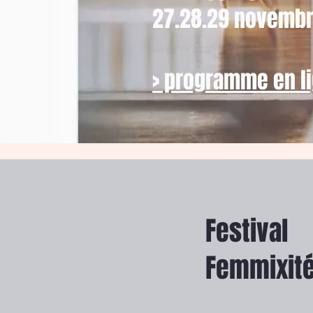
27.28.29 novemb
> programme en l
Festival
Femmixit