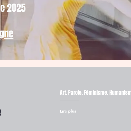
re 2025
igne
Art. Parole. Féminisme. Humanis
é
Lire plus