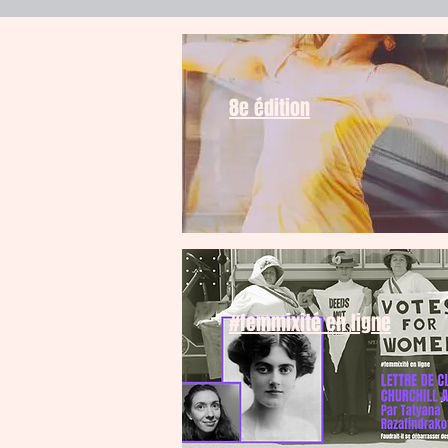
8e édition
#femmixité en ligne